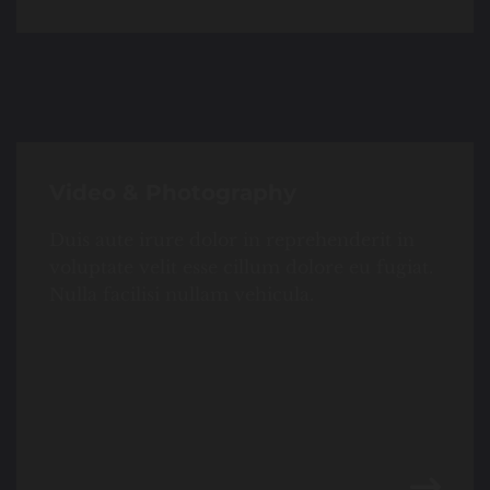
Video & Photography
Duis aute irure dolor in reprehenderit in
voluptate velit esse cillum dolore eu fugiat.
Nulla facilisi nullam vehicula.