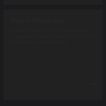
Video & Photography
Duis aute irure dolor in reprehenderit in
voluptate velit esse cillum dolore eu fugiat.
Nulla facilisi nullam vehicula.