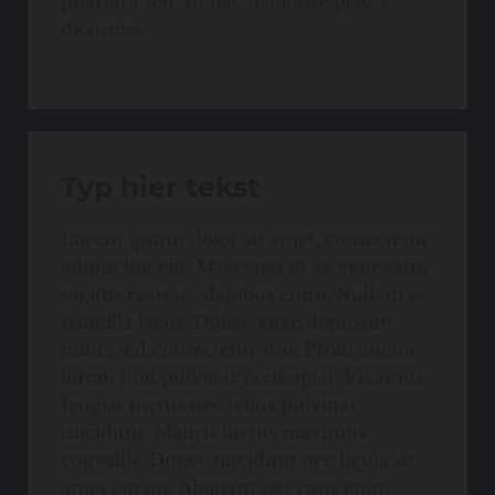
pharetra sed. In hac habitasse platea
dictumst.
Typ hier tekst
Lorem ipsum dolor sit amet, consectetur
adipiscing elit. Maecenas et ex venenatis,
sagittis risus ut, dapibus enim. Nullam et
fringilla lacus. Donec vitae dignissim
nunc, sed consectetur nisi. Proin auctor
lorem non pulvinar consequat. Vivamus
feugiat metus nec tellus pulvinar
tincidunt. Mauris luctus maximus
convallis. Donec tincidunt nec ligula sit
amet cursus. Aliquam sed risus enim.