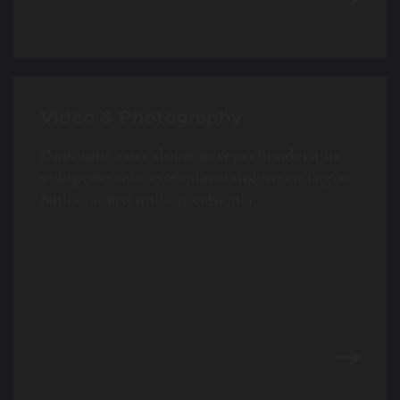
Video & Photography
Duis aute irure dolor in reprehenderit in
voluptate velit esse cillum dolore eu fugiat.
Nulla facilisi nullam vehicula.