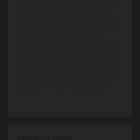
sagittis risus ut, dapibus enim. Nullam et
fringilla lacus. Donec vitae dignissim
nunc, sed consectetur nisi. Proin auctor
lorem non pulvinar consequat. Vivamus
feugiat metus nec tellus pulvinar
tincidunt. Mauris luctus maximus
convallis. Donec tincidunt nec ligula sit
amet cursus. Aliquam sed risus enim.
Etiam eget iaculis diam. Morbi pharetra
lacinia dolor eget gravida. Aenean
euismod placerat felis, vel aliquam mi
pharetra sed. In hac habitasse platea
dictumst.
Typ hier tekst