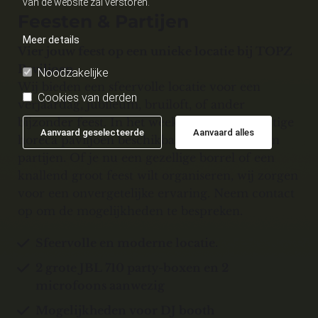
van de website zal verstoren.
Feesten & Partijen
Meer details
Vier jouw feest op een unieke locatie bij TOPZ
Paviljoen
Noodzakelijke
Wij bieden een sfeervolle locatie voor een
Cookies van derden
verjaardag, jubileum, bruiloft, of ander
bijzonder feest. In het weekend is ons prachtige
Aanvaard geselecteerde
Aanvaard alles
horeca paviljoen beschikbaar voor feesten en
partijen. Of je nu een gezellige borrel of een
knallend groot feest wilt organiseren, wij zorgen
voor een onvergetelijke ervaring. Neem contact
op om de mogelijkheden te bespreken.
Sfeervolle en moderne locatie.
2 grote JBL 710 party-boxen en 2
microfoons aanwezig
Mogelijkheden voor DJ booth