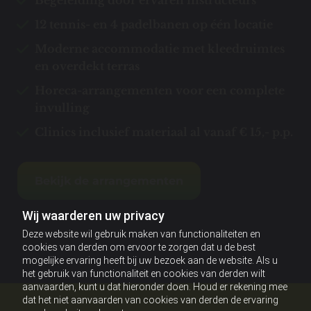
Begeleiding door ervaren instructeurs
12 tennis- en 4 padelbanen op één locatie
Moderne accommodatie met kleedruimtes
en overdekt terras
Horeca-arrangementen voor een complete
invulling
Clinics inclusief materiaal al vanaf € 15,- p.p.
Bekijk de arrangementen
Wij waarderen uw privacy
Deze website wil gebruik maken van functionaliteiten en
cookies van derden om ervoor te zorgen dat u de best
mogelijke ervaring heeft bij uw bezoek aan de website. Als u
het gebruik van functionaliteit en cookies van derden wilt
aanvaarden, kunt u dat hieronder doen. Houd er rekening mee
dat het niet aanvaarden van cookies van derden de ervaring