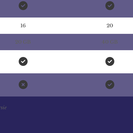


16
20
20 GB
40 GB




rsie