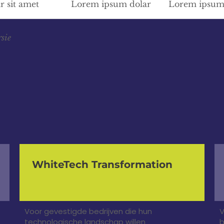
 sit amet
Lorem ipsum dolar
Lorem ipsum 
rsie
WhiteTech Transformation
Voor gevestigde bedrijven die hun
V
technologische landschap willen
b