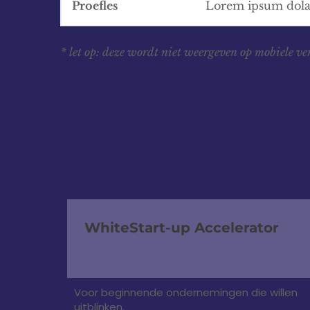
Proefles
Lorem ipsum dolar
* let op: deze wordt niet weergeven op mobiele ve
WhiteStart-up Accelerator
Voor beginnende ondernemingen die willen
uitblinken.