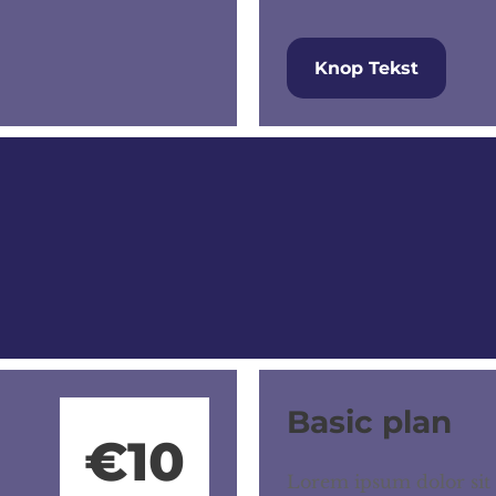
Knop Tekst
Basic plan
€10
Lorem ipsum dolor sit