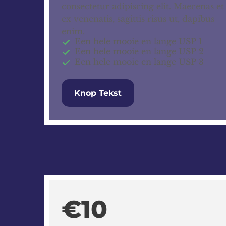
consectetur adipiscing elit. Maecenas et
ex venenatis, sagittis risus ut, dapibus
enim.
Een hele mooie en lange USP 1
Een hele mooie en lange USP 2
Een hele mooie en lange USP 3
Knop Tekst
€10