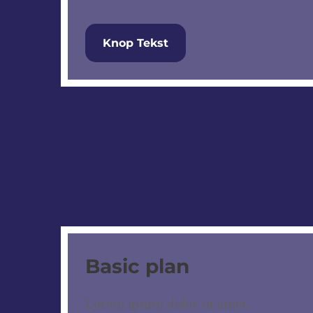
Knop Tekst
Basic plan
Lorem ipsum dolor sit amet,