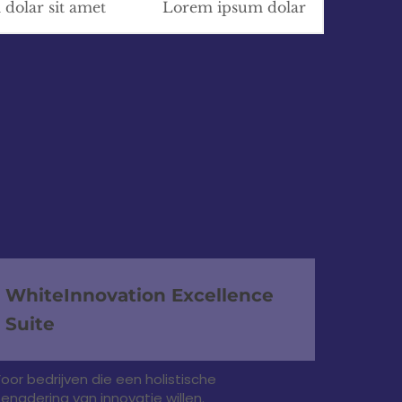
dolar sit amet
Lorem ipsum dolar
WhiteInnovation Excellence
Suite
oor bedrijven die een holistische
enadering van innovatie willen.