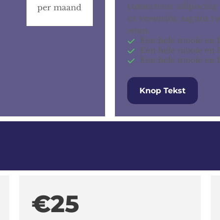
consectetur adipiscing 
per maand
ex venenatis, sagittis r
enim.
Een hele mooie en 
Een hele mooie en 
Een hele mooie en 
Knop Tekst
€25