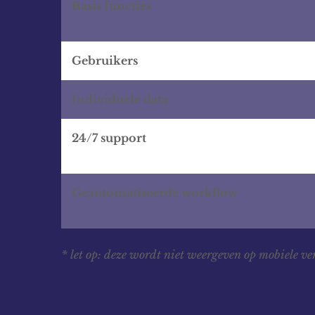
Basis functies
Gebruikers
Individuele data
24/7 support
Geautomatiseerde workflow
* let op: deze wordt niet weergeven op mobiele ve