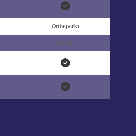

Onbeperkt
80 GB

