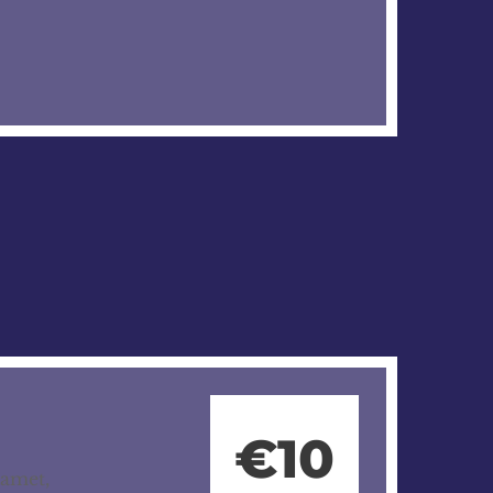
€10
 amet,