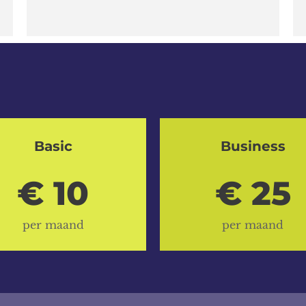
Basic
Business
€ 10
€ 25
per maand
per maand