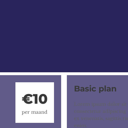
Basic plan
€10
Lorem ipsum dolor sit
consectetur adipiscing 
per maand
ex venenatis, sagittis r
enim.