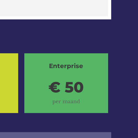
Enterprise
€ 50
per maand