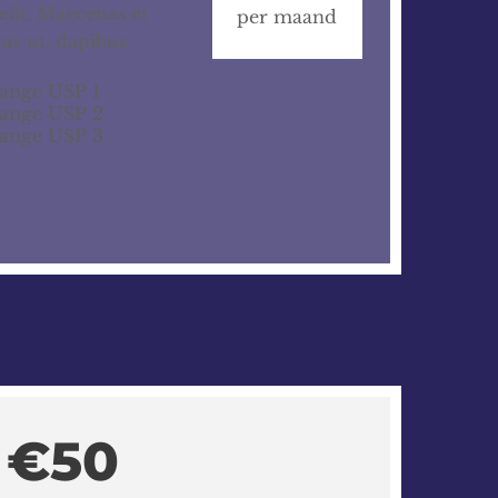
elit. Maecenas et
per maand
isus ut, dapibus
lange USP 1
lange USP 2
lange USP 3
€50