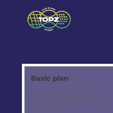
Basic plan
Lorem ipsum dolor sit amet,
consectetur adipiscing elit. Maecenas et
ex venenatis, sagittis risus ut, dapibus
enim.