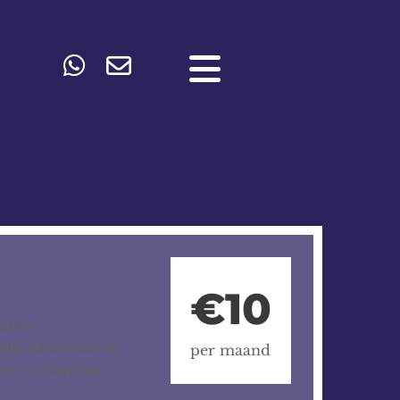
€10
 amet,
elit. Maecenas et
per maand
isus ut, dapibus